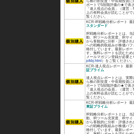
ら株の割安度・中長期投資に
ポートで5段階評価の★で表さ
「達人視点の会員」（運営：N
上の有料会員が読むことがで
覧ください。
KCR-IR戦略分析レポート 
スタンダード
IR戦略分析レポートとは、当
動、IRツール充実度、IRサ
から客観的に分析・評価された
への戦略的取組みが株価パフ
格付しています。最新レポー
す。無料レポートを読むために
メールマガジン登録が必要と
p/kbj.html
）をご覧ください。
KCR-達人視点レポート 最
証プライム
達人視点レポートとは、実際
ら株の割安度・中長期投資に
ポートで5段階評価の★で表さ
「達人視点の会員」（運営：N
上の有料会員が読むことがで
覧ください。
KCR-IR戦略分析レポート 
東証プライム
IR戦略分析レポートとは、当
動、IRツール充実度、IRサ
から客観的に分析・評価された
への戦略的取組みが株価パフ
格付しています。最新レポー
す。無料レポートを読むために