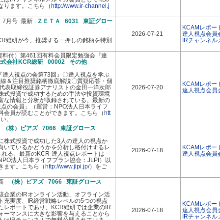
なります。こちら（
http://www.ir-channel.j
 7月号 最新
ＺＥＴＡ 6031 東証グロー
KCAMレポー
2026-07-21
達人視点会員
CR総研が今、推奨する一押しの銘柄を特別
IRチャンネ
/資料付）第461回有料会員限定勉強会『達
式会社KCR総研 00002 その他
『達人視点の会第73回』〇達人視点を学ぶ
前線＆注目推奨銘柄徹底解説〇質疑応答・個
KCAMレポー
研代表取締役証券アナリストの金田一洋次郎
2026-07-20
達人視点会員
株式投資で成功するための手法や投資環境
富な情報と分析が収録されている。最新の
視点の会員」（運営：NPO法人日本ライフ
有料会員が読むことができます。こちら（
htt
さい。
新
（株）ピアズ 7066 東証グロース
に株式投資で成功した3人の達人の視点か
向いているかどうかを分析し格付けするレ
KCAMレポー
2026-07-18
れる。最新のKCR-達人視点レポートは
達人視点会員
PO法人日本ライフプラン協会：JLPI）以
きます。こちら（
http://www.jlpi.jp/
）をご
最新
（株）ピアズ 7066 東証グロース
該企業のIRオンライン活動、オフライン活
イト充実度、IR経営戦略レベルの5つの視点
KCAMレポー
レポートであり、KCR総研では企業のIR
2026-07-18
達人視点会員
ォーマンスに大きな影響を与えることから
IRチャンネ