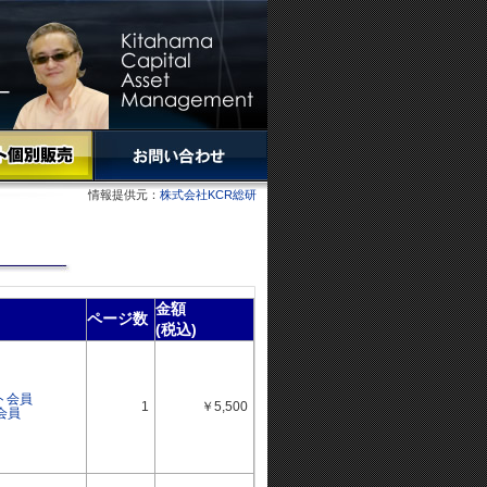
情報提供元：
株式会社KCR総研
金額
ページ数
(税込)
ト会員
1
￥5,500
会員