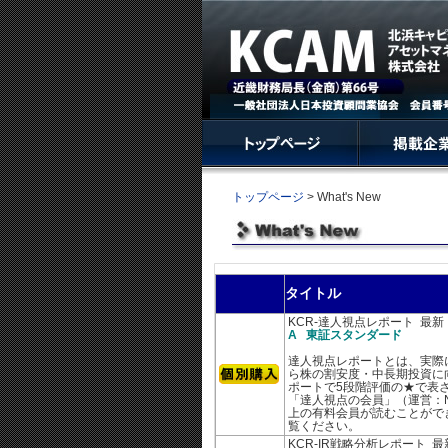
トップページ
> What's New
タイトル
KCR-達人視点レポート 最
A 東証スタンダード
達人視点レポートとは、実際
ら株の割安度・中長期投資に
ポートで5段階評価の★で表さ
「達人視点の会員」（運営：N
上の有料会員が読むことがで
覧ください。
KCR-IR戦略分析レポート 