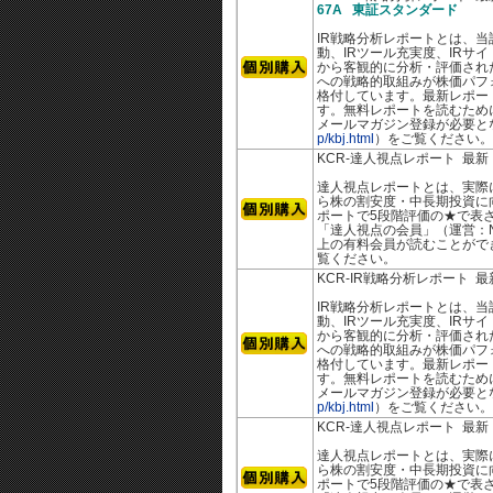
67A 東証スタンダード
IR戦略分析レポートとは、当
動、IRツール充実度、IRサ
から客観的に分析・評価された
への戦略的取組みが株価パフ
格付しています。最新レポー
す。無料レポートを読むために
メールマガジン登録が必要と
p/kbj.html
）をご覧ください。
KCR-達人視点レポート 最
達人視点レポートとは、実際
ら株の割安度・中長期投資に
ポートで5段階評価の★で表さ
「達人視点の会員」（運営：N
上の有料会員が読むことがで
覧ください。
KCR-IR戦略分析レポート 
IR戦略分析レポートとは、当
動、IRツール充実度、IRサ
から客観的に分析・評価された
への戦略的取組みが株価パフ
格付しています。最新レポー
す。無料レポートを読むために
メールマガジン登録が必要と
p/kbj.html
）をご覧ください。
KCR-達人視点レポート 最
達人視点レポートとは、実際
ら株の割安度・中長期投資に
ポートで5段階評価の★で表さ