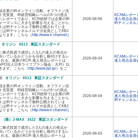
該企業のIRオンライン活動、オフライン活
イト充実度、IR経営戦略レベルの5つの視点
KCAMレポー
レポートであり、KCR総研では企業のIR
2026-08-06
達人視点会員
ォーマンスに大きな影響を与えることから
IRチャンネ
トはIRチャンネルで無料公開されていま
はIRチャンネルメルマガ会員としてKBJ
なります。こちら（
http://www.ir-channel.j
新
オリジン 6513 東証スタンダード
に株式投資で成功した3人の達人の視点か
向いているかどうかを分析し格付けするレ
KCAMレポー
2026-08-04
れる。最新のKCR-達人視点レポートは
達人視点会員
PO法人日本ライフプラン協会：JLPI）以
きます。こちら（
http://www.jlpi.jp/
）をご
最新
オリジン 6513 東証スタンダード
該企業のIRオンライン活動、オフライン活
イト充実度、IR経営戦略レベルの5つの視点
KCAMレポー
レポートであり、KCR総研では企業のIR
2026-08-04
達人視点会員
ォーマンスに大きな影響を与えることから
IRチャンネ
トはIRチャンネルで無料公開されていま
はIRチャンネルメルマガ会員としてKBJ
なります。こちら（
http://www.ir-channel.j
新
（株）J-MAX 3422 東証スタンダード
に株式投資で成功した3人の達人の視点か
向いているかどうかを分析し格付けするレ
KCAMレポー
2026-08-03
れる。最新のKCR-達人視点レポートは
達人視点会員