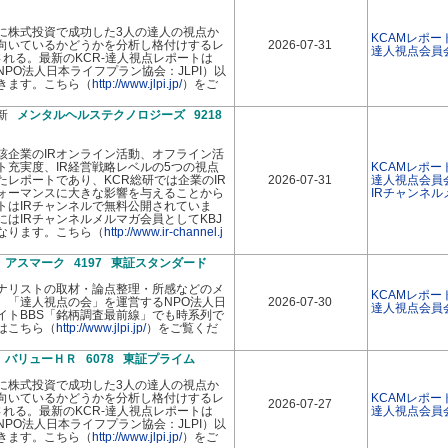
に株式投資で成功した3人の達人の視点か
KCAMレポー
向いているかどうかを分析し格付けするレ
2026-07-31
達人視点会員
れる。最新のKCR-達人視点レポートは
PO法人日本ライフプラン協会：JLPI）以
きます。こちら（
http://www.jlpi.jp/
）をご
最新
メンタルヘルステクノロジーズ 9218
該企業のIRオンライン活動、オフライン活
イト充実度、IR経営戦略レベルの5つの視点
KCAMレポー
レポートであり、KCR総研では企業のIR
2026-07-31
達人視点会員
ォーマンスに大きな影響を与えることから
IRチャンネ
トはIRチャンネルで無料公開されていま
はIRチャンネルメルマガ会員としてKBJ
なります。こちら（
http://www.ir-channel.j
新
アスマーク 4197 東証スタンダード
ナリストの取材・論点整理・所感などのメ
KCAMレポー
、「達人視点の会」を運営するNPO法人日
2026-07-30
達人視点会員
イトBBS「銘柄調査最前線」でも時系列で
はこちら（
http://www.jlpi.jp/
）をご覧くだ
新
バリューＨＲ 6078 東証プライム
に株式投資で成功した3人の達人の視点か
向いているかどうかを分析し格付けするレ
KCAMレポー
2026-07-27
れる。最新のKCR-達人視点レポートは
達人視点会員
PO法人日本ライフプラン協会：JLPI）以
きます。こちら（
http://www.jlpi.jp/
）をご