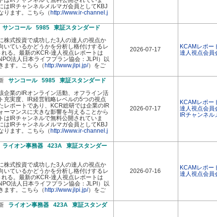
トはIRチャンネルで無料公開されていま
はIRチャンネルメルマガ会員としてKBJ
なります。こちら（
http://www.ir-channel.j
新
サンコール 5985 東証スタンダード
に株式投資で成功した3人の達人の視点か
向いているかどうかを分析し格付けするレ
KCAMレポー
2026-07-17
れる。最新のKCR-達人視点レポートは
達人視点会員
PO法人日本ライフプラン協会：JLPI）以
きます。こちら（
http://www.jlpi.jp/
）をご
最新
サンコール 5985 東証スタンダード
該企業のIRオンライン活動、オフライン活
イト充実度、IR経営戦略レベルの5つの視点
KCAMレポー
レポートであり、KCR総研では企業のIR
2026-07-17
達人視点会員
ォーマンスに大きな影響を与えることから
IRチャンネ
トはIRチャンネルで無料公開されていま
はIRチャンネルメルマガ会員としてKBJ
なります。こちら（
http://www.ir-channel.j
新
ライオン事務器 423A 東証スタンダー
に株式投資で成功した3人の達人の視点か
KCAMレポー
向いているかどうかを分析し格付けするレ
2026-07-16
達人視点会員
れる。最新のKCR-達人視点レポートは
PO法人日本ライフプラン協会：JLPI）以
きます。こちら（
http://www.jlpi.jp/
）をご
最新
ライオン事務器 423A 東証スタンダ