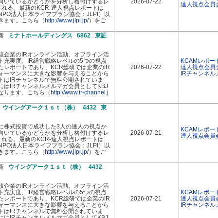
向いているかどうかを分析し格付けするレ
2026-07-22
達人視点会員
れる。最新のKCR-達人視点レポートは
PO法人日本ライフプラン協会：JLPI）以
きます。こちら（
http://www.jlpi.jp/
）をご
最新
ミナトホールディングス 6862 東証
該企業のIRオンライン活動、オフライン活
イト充実度、IR経営戦略レベルの5つの視点
KCAMレポー
レポートであり、KCR総研では企業のIR
2026-07-22
達人視点会員
ォーマンスに大きな影響を与えることから
IRチャンネ
トはIRチャンネルで無料公開されていま
はIRチャンネルメルマガ会員としてKBJ
なります。こちら（
http://www.ir-channel.j
新
ウイングアーク１ｓｔ（株） 4432 東
に株式投資で成功した3人の達人の視点か
KCAMレポー
向いているかどうかを分析し格付けするレ
2026-07-21
達人視点会員
れる。最新のKCR-達人視点レポートは
PO法人日本ライフプラン協会：JLPI）以
きます。こちら（
http://www.jlpi.jp/
）をご
最新
ウイングアーク１ｓｔ（株） 4432
該企業のIRオンライン活動、オフライン活
イト充実度、IR経営戦略レベルの5つの視点
KCAMレポー
レポートであり、KCR総研では企業のIR
2026-07-21
達人視点会員
ォーマンスに大きな影響を与えることから
IRチャンネ
トはIRチャンネルで無料公開されていま
はIRチャンネルメルマガ会員としてKBJ