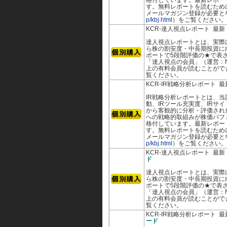
格付しています。最新レポー
す。無料レポートを読むために
メールマガジン登録が必要と
p/kbj.html
）をご覧ください。
KCR-達人視点レポート 最
達人視点レポートとは、実際
ら株の割安度・中長期投資に
ポートで5段階評価の★で表さ
「達人視点の会員」（運営：N
上の有料会員が読むことがで
覧ください。
KCR-IR戦略分析レポート 
IR戦略分析レポートとは、当
動、IRツール充実度、IRサ
から客観的に分析・評価された
への戦略的取組みが株価パフ
格付しています。最新レポー
す。無料レポートを読むために
メールマガジン登録が必要と
p/kbj.html
）をご覧ください。
KCR-達人視点レポート 最
ド
達人視点レポートとは、実際
ら株の割安度・中長期投資に
ポートで5段階評価の★で表さ
「達人視点の会員」（運営：N
上の有料会員が読むことがで
覧ください。
KCR-IR戦略分析レポート 
ード