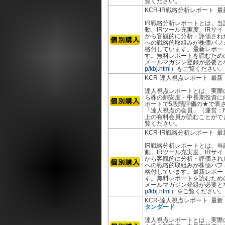
覧ください。
KCR-IR戦略分析レポート 
IR戦略分析レポートとは、当
動、IRツール充実度、IRサ
から客観的に分析・評価された
への戦略的取組みが株価パフ
格付しています。最新レポー
す。無料レポートを読むために
メールマガジン登録が必要と
p/kbj.html
）をご覧ください。
KCR-達人視点レポート 最
達人視点レポートとは、実際
ら株の割安度・中長期投資に
ポートで5段階評価の★で表さ
「達人視点の会員」（運営：N
上の有料会員が読むことがで
覧ください。
KCR-IR戦略分析レポート 
IR戦略分析レポートとは、当
動、IRツール充実度、IRサ
から客観的に分析・評価された
への戦略的取組みが株価パフ
格付しています。最新レポー
す。無料レポートを読むために
メールマガジン登録が必要と
p/kbj.html
）をご覧ください。
KCR-達人視点レポート 最
タンダード
達人視点レポートとは、実際