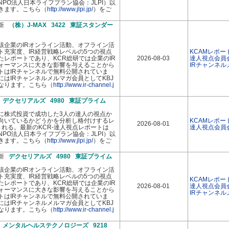
PO法人日本ライフプラン協会：JLPI）以
きます。こちら（
http://www.jlpi.jp/
）をご
最新
（株）J-MAX 3422 東証スタンダー
該企業のIRオンライン活動、オフライン活
イト充実度、IR経営戦略レベルの5つの視点
KCAMレポー
レポートであり、KCR総研では企業のIR
2026-08-03
達人視点会員
ォーマンスに大きな影響を与えることから
IRチャンネ
トはIRチャンネルで無料公開されていま
はIRチャンネルメルマガ会員としてKBJ
なります。こちら（
http://www.ir-channel.j
新
デクセリアルズ 4980 東証プライム
に株式投資で成功した3人の達人の視点か
向いているかどうかを分析し格付けするレ
KCAMレポー
2026-08-01
れる。最新のKCR-達人視点レポートは
達人視点会員
PO法人日本ライフプラン協会：JLPI）以
きます。こちら（
http://www.jlpi.jp/
）をご
最新
デクセリアルズ 4980 東証プライム
該企業のIRオンライン活動、オフライン活
イト充実度、IR経営戦略レベルの5つの視点
KCAMレポー
レポートであり、KCR総研では企業のIR
2026-08-01
達人視点会員
ォーマンスに大きな影響を与えることから
IRチャンネ
トはIRチャンネルで無料公開されていま
はIRチャンネルメルマガ会員としてKBJ
なります。こちら（
http://www.ir-channel.j
新
メンタルヘルステクノロジーズ 9218