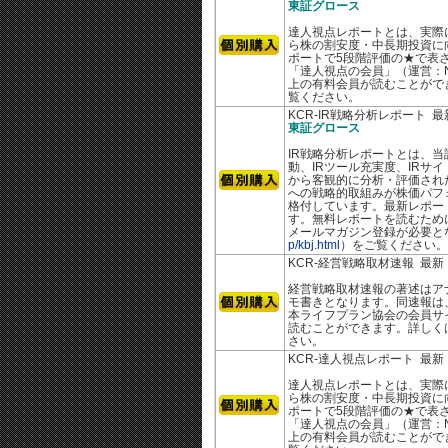
東証グロース
達人視点レポートとは、実際
ら株の割安度・中長期投資に
ポートで5段階評価の★で表さ
「達人視点の会員」（運営：N
上の有料会員が読むことがで
覧ください。
KCR-IR戦略分析レポート 
東証グロース
IR戦略分析レポートとは、当
動、IRツール充実度、IRサ
から客観的に分析・評価された
への戦略的取組みが株価パフ
格付しています。最新レポー
す。無料レポートを読むために
メールマガジン登録が必要と
p/kbj.html
）をご覧ください。
KCR-経営戦略取材速報 最
経営戦略取材速報の著述はア
モ書きとなります。同速報は
本ライフプラン協会の会員サ
読むことができます。詳しく
さい。
KCR-達人視点レポート 最
達人視点レポートとは、実際
ら株の割安度・中長期投資に
ポートで5段階評価の★で表さ
「達人視点の会員」（運営：N
上の有料会員が読むことがで