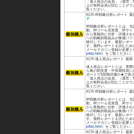
「達人視点の会員」（運営：N
上の有料会員が読むことがで
覧ください。
KCR-IR戦略分析レポート 
ド
IR戦略分析レポートとは、当
動、IRツール充実度、IRサ
から客観的に分析・評価された
への戦略的取組みが株価パフ
格付しています。最新レポー
す。無料レポートを読むために
メールマガジン登録が必要と
p/kbj.html
）をご覧ください。
KCR-達人視点レポート 最
達人視点レポートとは、実際
ら株の割安度・中長期投資に
ポートで5段階評価の★で表さ
「達人視点の会員」（運営：N
上の有料会員が読むことがで
覧ください。
KCR-IR戦略分析レポート 
IR戦略分析レポートとは、当
動、IRツール充実度、IRサ
から客観的に分析・評価された
への戦略的取組みが株価パフ
格付しています。最新レポー
す。無料レポートを読むために
メールマガジン登録が必要と
p/kbj.html
）をご覧ください。
KCR-達人視点レポート 最