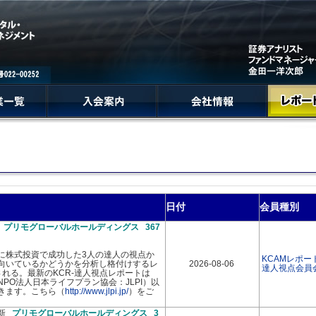
日付
会員種別
新
プリモグローバルホールディングス 367
に株式投資で成功した3人の達人の視点か
KCAMレポー
向いているかどうかを分析し格付けするレ
2026-08-06
達人視点会員
れる。最新のKCR-達人視点レポートは
PO法人日本ライフプラン協会：JLPI）以
きます。こちら（
http://www.jlpi.jp/
）をご
最新
プリモグローバルホールディングス 3