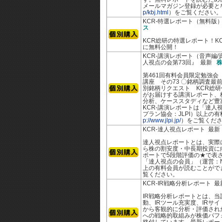
メールマガジン登録が必要と
p/kbj.html
）をご覧ください。
KCR-特選レポート（無料版）
ス
KCR総研の特選レポート！K
に無料公開！
KCR-講演レポート（音声編
人視点の会第73回』 最新
株
第461回有料会員限定勉強会
講座 その73 〇銘柄調査最
別銘柄リクエスト KCR総
がお届けする講演レポート、
分析、ケーススタディなど豊
KCR-講演レポートは「達人
プラン協会：JLPI）以上の
p://www.jlpi.jp/
）をご覧くだ
KCR-達人視点レポート 最
達人視点レポートとは、実際
ら株の割安度・中長期投資に
ポートで5段階評価の★で表さ
「達人視点の会員」（運営：N
上の有料会員が読むことがで
覧ください。
KCR-IR戦略分析レポート 
IR戦略分析レポートとは、当
動、IRツール充実度、IRサ
から客観的に分析・評価された
への戦略的取組みが株価パフ