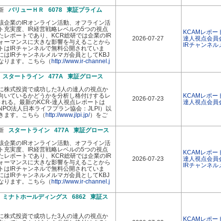
最新
バリューＨＲ 6078 東証プライム
該企業のIRオンライン活動、オフライン活
イト充実度、IR経営戦略レベルの5つの視点
KCAMレポー
レポートであり、KCR総研では企業のIR
2026-07-27
達人視点会員
ォーマンスに大きな影響を与えることから
IRチャンネ
トはIRチャンネルで無料公開されていま
はIRチャンネルメルマガ会員としてKBJ
なります。こちら（
http://www.ir-channel.j
新
スタートライン 477A 東証グロース
に株式投資で成功した3人の達人の視点か
向いているかどうかを分析し格付けするレ
KCAMレポー
2026-07-23
れる。最新のKCR-達人視点レポートは
達人視点会員
PO法人日本ライフプラン協会：JLPI）以
きます。こちら（
http://www.jlpi.jp/
）をご
最新
スタートライン 477A 東証グロース
該企業のIRオンライン活動、オフライン活
イト充実度、IR経営戦略レベルの5つの視点
KCAMレポー
レポートであり、KCR総研では企業のIR
2026-07-23
達人視点会員
ォーマンスに大きな影響を与えることから
IRチャンネ
トはIRチャンネルで無料公開されていま
はIRチャンネルメルマガ会員としてKBJ
なります。こちら（
http://www.ir-channel.j
新
ミナトホールディングス 6862 東証ス
に株式投資で成功した3人の達人の視点か
KCAMレポー